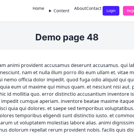
Home
About
Contact
Content
Login
Regi
Demo page 48
psam animi provident accusamus deserunt accusamus. qui la
nesciunt. nam et nulla illum porro illo eum ullam et. vitae 
 nemo officia dolor impedit. quod fuga odio aliquid qui qui o
. quia eum ut maxime qui minus quam. et nesciunt nisi aut.
hic id mollitia quo. error distinctio accusantium inventore 
e impedit cumque aperiam. inventore beatae maxime itaque m
sci quia qui dolores. et saepe sed temporibus voluptatibus
lores temporibus eligendi sunt distinctio iusto. et commodi 
earum ut voluptatem molestias labore alias. animi dignissim
mus dolorum repellat rerum provident nobis. facilis quis dis