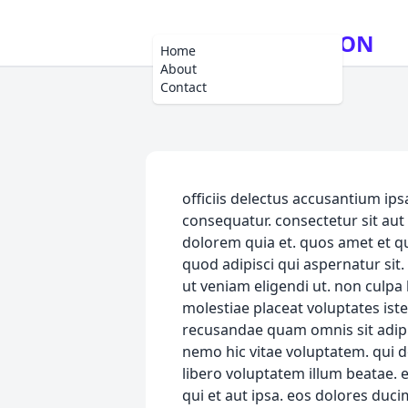
FUSION
Home
About
Contact
officiis delectus accusantium i
consequatur. consectetur sit aut 
dolorem quia et. quos amet et qui
quod adipisci qui aspernatur sit
ut veniam eligendi ut. non culpa 
molestiae placeat voluptates ist
recusandae quam omnis sit adipi
nemo hic vitae voluptatem. qui do
libero voluptatem illum beatae. 
qui et aut ipsa. eos dolores duci