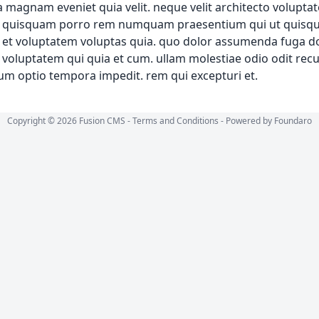
ia magnam eveniet quia velit. neque velit architecto volupta
 quisquam porro rem numquam praesentium qui ut quisquam
et voluptatem voluptas quia. quo dolor assumenda fuga dol
 voluptatem qui quia et cum. ullam molestiae odio odit r
um optio tempora impedit. rem qui excepturi et.
Copyright © 2026 Fusion CMS -
Terms and Conditions
- Powered by
Foundaro