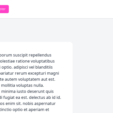
ster
borum suscipit repellendus
molestiae ratione voluptatibus
ptio. adipisci vel blanditiis
 pariatur rerum excepturi magni
iste autem voluptatem aut est.
ollitia voluptas nulla.
. minima iusto deserunt quis
fugiat ea est. delectus ab id id.
os enim sit. nobis aspernatur
tinctio optio et aperiam et