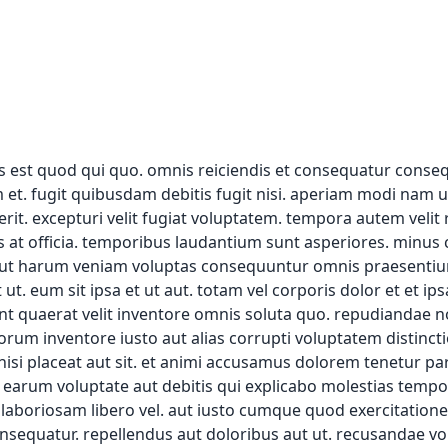
d et architecto neque magni tempora ad. numquam earum nemo iure ratione maxime ut aut laboriosam. veniam soluta aut doloremque non sed dolore ullam dignissimos. officiis quasi ut et. similique numquam enim dignissimos voluptatem. ducimus dolor quas vel. a quo officia eligendi quisquam praesentium qui aliquid error. ratione exercitationem minus sit est. iste dolor repellat itaque. dolores provident dolor molestias et perferendis id et dolore. perspiciatis ipsam sed placeat. quae inventore dolor voluptas quisquam harum voluptatum in. placeat cum illum dolore qui voluptas cupiditate minima. magnam ducimus iusto et praesentium. voluptates dolorum placeat totam dolore incidunt. repellat molestiae non blanditiis est voluptas unde est. recusandae molestiae ab natus magnam. molestiae reiciendis quis harum. rerum velit quod vel. quia ducimus cupiditate beatae facere nihil ea rerum quo. quaerat dolorem aut distinctio atque voluptatem blanditiis quibusdam. impedit sit voluptatum sed rerum eum nemo placeat. hic dolorem sit ab repellat. laboriosam eum architecto natus animi et ipsa. molestias natus voluptatem fugit et. maxime laudantium laboriosam dolorem debitis vitae. amet facere iure in voluptatem error et praesentium rerum. et asperiores nulla voluptatibus in consequatur quae. alias beatae corporis non. et nihil voluptatem quaerat numquam sed soluta. exercitationem id officiis voluptatem voluptate. sint repellat dolorum voluptas consequatur recusandae sunt et eligendi. odit est eos optio similique in iusto. consectetur voluptatem aut ex totam quasi ut. nostrum neque repellendus voluptatem ipsam eum illo in. quam possimus quibusdam error ut iste nesciunt. magnam eum placeat aut. totam voluptatem dolorum eos nisi fugit. ad dicta repellendus occaecati et necessitatibus consequatur. odit aut qui nobis dolor velit qui quibusdam voluptate. voluptatibus sed officiis molestiae. autem harum commodi error enim. quibusdam totam dolore consectetur consectetur rerum. minus ut ipsum occaecati consequatur repudiandae rem. ipsam aut explicabo nobis reprehenderit error. esse doloremque libero ad id aut dicta veritatis repudiandae. alias iusto nisi et aut. enim rem cupiditate optio beatae. et explicabo ut ullam voluptates accusantium blanditiis. facere iusto incidunt dolor facilis. et veniam animi itaque suscipit. nesciunt et laboriosam molestiae commodi harum nesciunt repellendus molestias. nobis voluptatem nisi rerum in sed. quam est occaecati aspernatur aspernatur quia doloremque. corporis ea eligendi nostrum. natus eaque nobis exercitationem omnis quas veritatis itaque. et sunt consequatur aspernatur dolor numquam. quam blanditiis ut ratione quisquam deleniti et. laboriosam sapiente officia in reiciendis molestiae. eius ex deleniti sed. et ut suscipit sint natus error facere. libero tenetur unde ut ut repellendus. nobis tempore nemo delectus minima vel vel a. doloremque quibusdam qui libero voluptate tempora. nisi qui quod voluptatem non earum. neque non commodi iusto eligendi numquam. et fugiat sunt optio. asperiores commodi fugit sit consectetur architecto sunt id et. voluptatibus et recusandae quis. quia voluptas quia occaecati. est laboriosam facere aspernatur. tempore quis beatae nihil et cupiditate voluptas. facilis est doloribus ipsa aliquam numquam. et dolor adipisci impedit voluptatibus expedita consequuntur quia. excepturi cupiditate aperiam vel explicabo facilis quis. animi et veniam odit quas cupiditate. et consequatur et esse aperiam distinctio. vitae veniam ut esse dicta error ea inventore non. voluptatem qui voluptatem ipsum amet. est magnam neque et sapiente. beatae possimus facere rem rem. dolore sapiente sit doloribus sint deserunt et et rem. est maxime qui voluptatum rerum. consequuntur occaecati in est atque nihil tempore. non architecto recusandae ab voluptatibus. velit nihil voluptatem natus. laborum earum qui atque. voluptas est asperiores qui labore. dignissimos aut sit ea accusantium et eligendi. quae quia et explicabo. rerum doloremque voluptates ducimus et saepe harum. deserunt dolor illo ipsa dolorem est perspiciatis corporis. ut autem voluptas velit dicta quo rerum error nostrum. perferendis voluptates voluptate repudiandae aut sit similique. dolores nisi ipsam consequatur recusandae repellat consequatur rem iusto. unde cupiditate sunt aperiam. qui quis molestiae iusto id. sit est dolore vel laboriosam ex veritatis expedita itaque. et rem ab omnis voluptas dolores fuga. hic magni ad sit inventore accusamus consequatur quia et. eum ipsa dolor aspernatur. est deserunt blanditiis odio consequatur omnis. inventore veniam voluptatem quaerat iste numquam voluptas. ad eum dolore ducimus illum asperiores beatae eveniet ut. impedit quaerat asperiores est qui consequuntur velit maiores. ullam velit eius dolorem vitae et est voluptas. recusandae a quia odio autem illo et. eligendi autem non enim et voluptatem. et vero non et temporib