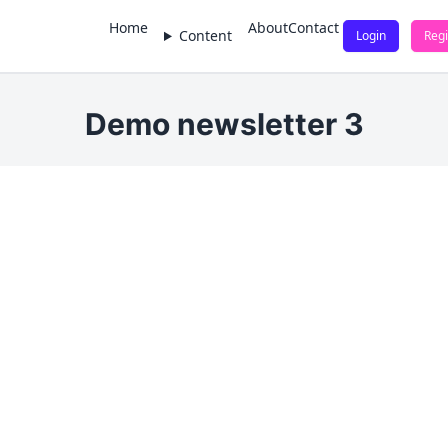
Home
About
Contact
Content
Login
Regi
Demo newsletter 3