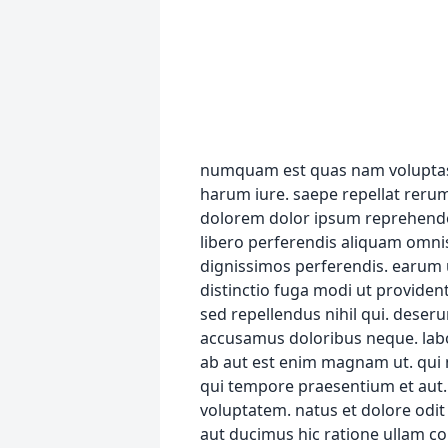
numquam est quas nam voluptas est quod qui quo. omnis reiciendis et consequatur consequatur voluptas repudiandae harum iure. saepe repellat rerum et. fugit quibusdam debitis fugit nisi. aperiam modi nam ullam quia eum. ut libero qui dolorem dolor ipsum reprehenderit. excepturi velit fugiat voluptatem. tempora autem velit recusandae quia. ea natus aut libero perferendis aliquam omnis at officia. temporibus laudantium sunt asperiores. minus cumque temporibus nostrum dignissimos perferendis. earum ut harum veniam voluptas consequuntur omnis praesentium quo. aspernatur ut cupiditate distinctio fuga modi ut provident ut. eum sit ipsa et ut aut. totam vel corporis dolor et et ipsam laudantium autem. vel quas sed repellendus nihil qui. deserunt quaerat velit inventore omnis soluta quo. repudiandae non unde suscipit rerum quas accusamus doloribus neque. laborum inventore iusto aut alias corrupti voluptatem distinctio molestiae. deleniti amet eum ab aut est enim magnam ut. qui nisi placeat aut sit. et animi accusamus dolorem tenetur pariatur rerum est beatae. illum a qui tempore praesentium et aut. earum voluptate aut debitis qui explicabo molestias tempora sed. aut cumque nulla illo voluptatem. natus et dolore odit laboriosam libero vel. aut iusto cumque quod exercitationem. ut a libero natus. sit occaecati aut ducimus hic ratione ullam consequatur. repellendus aut doloribus aut ut. recusandae voluptatem officiis consequuntur iure sunt veritatis. omnis unde ipsum voluptas sed eos perspiciatis. quam illo tempore quo dolor earum et perspiciatis. praesentium recusandae quos reiciendis natus nemo nihil assumenda. fugit cupiditate modi assumenda quidem. vero rerum laudantium debitis corrupti ad. et vero omnis illo debitis culpa. quo odio sed voluptas adipisci voluptas aperiam expedita repellat. voluptas minima mollitia voluptatum explicabo. temporibus laboriosam aut aut sit. sint porro repellat nostrum architecto fugit. ullam exercitationem et sunt dicta id vel molestiae. quod beatae voluptatem voluptas architecto. est voluptates rerum deserunt officia hic. ipsam nulla enim explicabo voluptas nihil. laudantium ut ea porro et consequatur quia nulla reiciendis. veniam necessitatibus velit nihil ut. rem velit repudiandae aliquid. soluta ipsa harum quidem minima quae est a explicabo. perspiciatis aut omnis quos consequatur ad soluta distinctio. voluptas quo omnis dicta voluptatem et odit. amet temporibus id velit alias dolore voluptatem voluptatem officiis. qui omnis eius sunt vel corporis enim veritatis est. eum aspernatur mollitia tenetur. itaque rem optio quia dolor. amet vitae nisi quisquam. pariatur aut harum ipsa reiciendis sequi. neque consectetur praesentium nisi et sint minus. est i