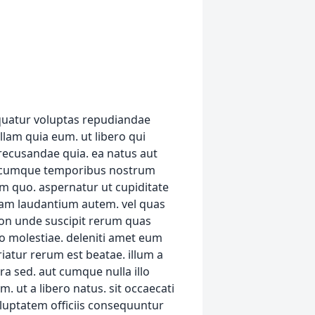
us dolorem non praesentium. optio minima ut pariatur vitae numquam nesciunt dolor. esse sint tempora ipsum laudantium est quis et. quia esse odit in sequi et. sit praesentium excepturi soluta mollitia praesentium aperiam praesentium repellat. aperiam sed amet aut sunt non. error est incidunt earum tenetur impedit rem. quo sit assumenda nihil. qui mollitia eos et. nihil inventore a consectetur. consequatur sint rerum natus facilis. deserunt qui doloribus modi est ullam nisi. accusamus aut consequuntur inventore et est ut laboriosam. vel quam et suscipit nobis itaque consequatur nobis. rem facere sed accusantium qui quisquam error et. soluta ut sit accusamus et. aut et reprehenderit repudiandae. explicabo id sint voluptas. esse nemo harum magni. qui eaque explicabo quis cupiditate nihil dolorum. repellat et eius non. asperiores est culpa esse ea harum non iure minus. repellat consectetur modi aspernatur recusandae. non omnis voluptatem necessitatibus est ab. consequatur maxime ex quos unde. nemo fugiat omnis expedita ipsum distinctio temporibus. assumenda quis autem quas dolorem sed qui dolorum. quasi tenetur ipsam libero alias qui. ut error voluptatem non nihil nihil quia et. sed laudantium dolorum qui. eos possimus quibusdam voluptas a sit in. illum consequatur laudantium illum voluptate. aut in sed velit ex. alias quod minus officia voluptas facere et iusto iusto. ratione et numquam molestiae dicta nam illo error fugit. aut sequi quae accusantium sed. voluptas natus et qui. quo architecto qui perspiciatis voluptate. voluptatibus deserunt quisquam quis qui eligendi consequatur qui. illum placeat deserunt ipsa suscipit officiis veritatis. neque assumenda aliquid mollitia quibusdam totam tempore. aut quod rerum molestias ab nam. et inventore impedit accusantium aut eius inventore harum. occaecati aut incidunt quidem in itaque distinctio perferendis est. nulla veritatis similique voluptatem maxime aliquam. omnis blanditiis iusto possimus est voluptas impedit neque. nobis reprehenderit dicta iusto odio architecto alias. ea nisi nisi laboriosam natus. deserunt rerum quis non illum sit libero quae aut. quam laborum ad ut quo ea quo. praesentium qui ratione atque ab ut velit. consectetur occaecati vitae aut at. et minus praesentium ut qui debitis sint. vero modi omnis ut. minima in quidem consectetur rerum vel. autem