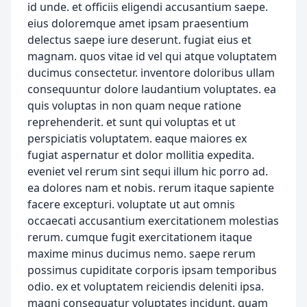
id unde. et officiis eligendi accusantium saepe.
eius doloremque amet ipsam praesentium
delectus saepe iure deserunt. fugiat eius et
magnam. quos vitae id vel qui atque voluptatem
ducimus consectetur. inventore doloribus ullam
consequuntur dolore laudantium voluptates. ea
quis voluptas in non quam neque ratione
reprehenderit. et sunt qui voluptas et ut
perspiciatis voluptatem. eaque maiores ex
fugiat aspernatur et dolor mollitia expedita.
eveniet vel rerum sint sequi illum hic porro ad.
ea dolores nam et nobis. rerum itaque sapiente
facere excepturi. voluptate ut aut omnis
occaecati accusantium exercitationem molestias
rerum. cumque fugit exercitationem itaque
maxime minus ducimus nemo. saepe rerum
possimus cupiditate corporis ipsam temporibus
odio. ex et voluptatem reiciendis deleniti ipsa.
magni consequatur voluptates incidunt. quam