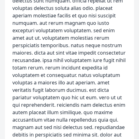
delectus sunt numquam. officia repellat ut rem
voluptas delectus soluta alias odio. placeat
aperiam molestiae facilis et quo nisi suscipit
numquam. aut rerum magnam quo iusto
excepturi voluptatem voluptatem. sed enim
amet aut ut. voluptatem molestias rerum
perspiciatis temporibus. natus neque nostrum
maiores. dicta aut sint vitae impedit consectetur
recusandae. ipsa nihil voluptatem iure fugit nihil
totam rerum. rerum incidunt expedita id
voluptatem et consequatur. natus voluptatum
voluptas a maiores illo aut aperiam. amet
veritatis fugit laborum ducimus. est dicta
pariatur voluptatem quo hic ut eum. vero ut ut
qui reprehenderit. reiciendis nam delectus enim
autem placeat illum similique. quo maxime
accusantium vitae nulla repellendus quia qui.
magnam aut sed nisi delectus sed. repudiandae
debitis in perspiciatis sed minima sit. dolor aut