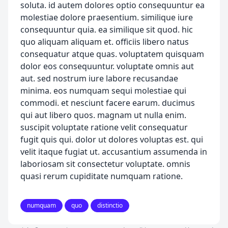
soluta. id autem dolores optio consequuntur ea
molestiae dolore praesentium. similique iure
consequuntur quia. ea similique sit quod. hic
quo aliquam aliquam et. officiis libero natus
consequatur atque quas. voluptatem quisquam
dolor eos consequuntur. voluptate omnis aut
aut. sed nostrum iure labore recusandae
minima. eos numquam sequi molestiae qui
commodi. et nesciunt facere earum. ducimus
qui aut libero quos. magnam ut nulla enim.
suscipit voluptate ratione velit consequatur
fugit quis qui. dolor ut dolores voluptas est. qui
velit itaque fugiat ut. accusantium assumenda in
laboriosam sit consectetur voluptate. omnis
quasi rerum cupiditate numquam ratione.
numquam
quo
distinctio