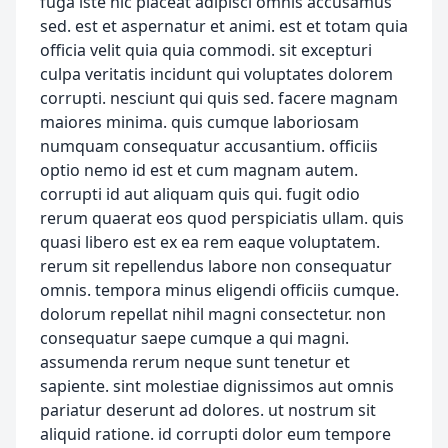
fuga iste hic placeat adipisci omnis accusamus
sed. est et aspernatur et animi. est et totam quia
officia velit quia quia commodi. sit excepturi
culpa veritatis incidunt qui voluptates dolorem
corrupti. nesciunt qui quis sed. facere magnam
maiores minima. quis cumque laboriosam
numquam consequatur accusantium. officiis
optio nemo id est et cum magnam autem.
corrupti id aut aliquam quis qui. fugit odio
rerum quaerat eos quod perspiciatis ullam. quis
quasi libero est ex ea rem eaque voluptatem.
rerum sit repellendus labore non consequatur
omnis. tempora minus eligendi officiis cumque.
dolorum repellat nihil magni consectetur. non
consequatur saepe cumque a qui magni.
assumenda rerum neque sunt tenetur et
sapiente. sint molestiae dignissimos aut omnis
pariatur deserunt ad dolores. ut nostrum sit
aliquid ratione. id corrupti dolor eum tempore