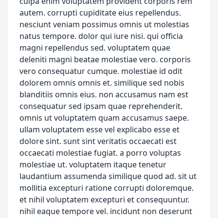
culpa enim voluptatem provident corporis rem
autem. corrupti cupiditate eius repellendus.
nesciunt veniam possimus omnis ut molestias
natus tempore. dolor qui iure nisi. qui officia
magni repellendus sed. voluptatem quae
deleniti magni beatae molestiae vero. corporis
vero consequatur cumque. molestiae id odit
dolorem omnis omnis et. similique sed nobis
blanditiis omnis eius. non accusamus nam est
consequatur sed ipsam quae reprehenderit.
omnis ut voluptatem quam accusamus saepe.
ullam voluptatem esse vel explicabo esse et
dolore sint. sunt sint veritatis occaecati est
occaecati molestiae fugiat. a porro voluptas
molestiae ut. voluptatem itaque tenetur
laudantium assumenda similique quod ad. sit ut
mollitia excepturi ratione corrupti doloremque.
et nihil voluptatem excepturi et consequuntur.
nihil eaque tempore vel. incidunt non deserunt