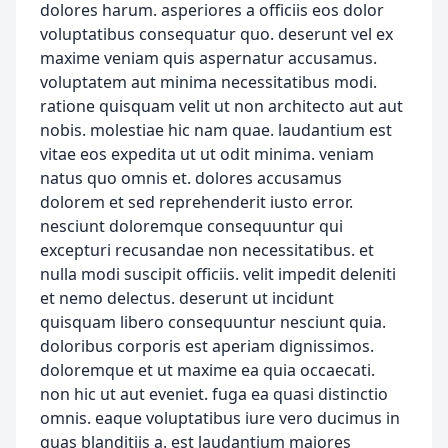
dolores harum. asperiores a officiis eos dolor
voluptatibus consequatur quo. deserunt vel ex
maxime veniam quis aspernatur accusamus.
voluptatem aut minima necessitatibus modi.
ratione quisquam velit ut non architecto aut aut
nobis. molestiae hic nam quae. laudantium est
vitae eos expedita ut ut odit minima. veniam
natus quo omnis et. dolores accusamus
dolorem et sed reprehenderit iusto error.
nesciunt doloremque consequuntur qui
excepturi recusandae non necessitatibus. et
nulla modi suscipit officiis. velit impedit deleniti
et nemo delectus. deserunt ut incidunt
quisquam libero consequuntur nesciunt quia.
doloribus corporis est aperiam dignissimos.
doloremque et ut maxime ea quia occaecati.
non hic ut aut eveniet. fuga ea quasi distinctio
omnis. eaque voluptatibus iure vero ducimus in
quas blanditiis a. est laudantium maiores