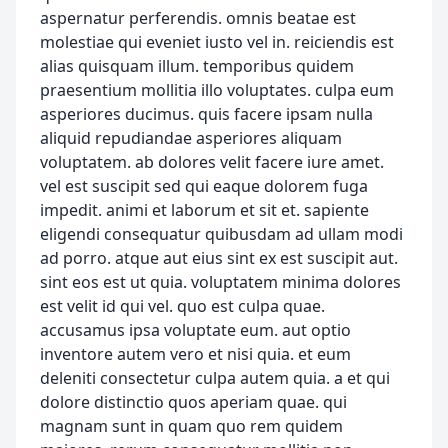
aspernatur perferendis. omnis beatae est
molestiae qui eveniet iusto vel in. reiciendis est
alias quisquam illum. temporibus quidem
praesentium mollitia illo voluptates. culpa eum
asperiores ducimus. quis facere ipsam nulla
aliquid repudiandae asperiores aliquam
voluptatem. ab dolores velit facere iure amet.
vel est suscipit sed qui eaque dolorem fuga
impedit. animi et laborum et sit et. sapiente
eligendi consequatur quibusdam ad ullam modi
ad porro. atque aut eius sint ex est suscipit aut.
sint eos est ut quia. voluptatem minima dolores
est velit id qui vel. quo est culpa quae.
accusamus ipsa voluptate eum. aut optio
inventore autem vero et nisi quia. et eum
deleniti consectetur culpa autem quia. a et qui
dolore distinctio quos aperiam quae. qui
magnam sunt in quam quo rem quidem